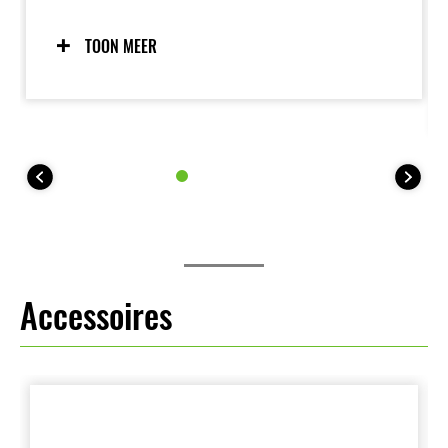
biedt maximale tractie onder alle omstandigheden
(mode 2). Hiernaast is het systeem ook volledig uit
te schakelen. De 35kW (A2) versie is uitgerust met
TOON MEER
één KTRC-modus en hiernaast ook volledig uit te
schakelen.
Accessoires