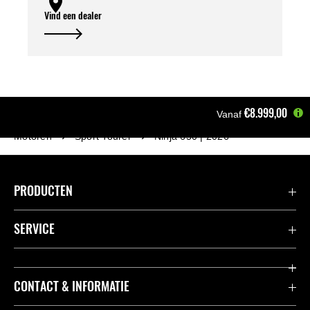
Vind een dealer
€8.999,00
Vanaf
Motoren
Sport Tourer
Ninja 650 | 2026
PRODUCTEN
Accessoires & Onderdelen
SERVICE
Acties
K-Care Fabrieksgarantie
CONTACT & INFORMATIE
Motoren
Gebruikershandleidingen