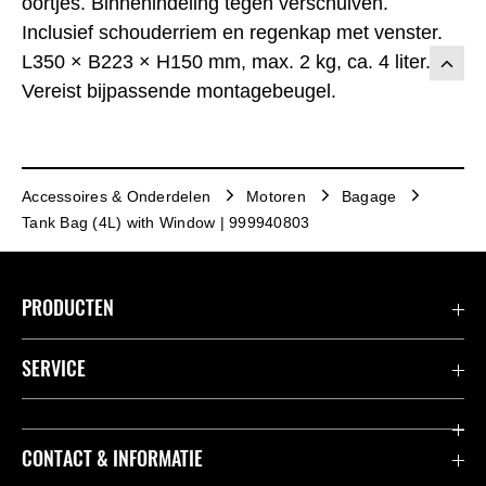
oortjes. Binnenindeling tegen verschuiven.
Inclusief schouderriem en regenkap met venster.
L350 × B223 × H150 mm, max. 2 kg, ca. 4 liter.
Vereist bijpassende montagebeugel.
Accessoires & Onderdelen
Motoren
Bagage
Tank Bag (4L) with Window | 999940803
PRODUCTEN
Accessoires & Onderdelen
SERVICE
Acties
K-Care Fabrieksgarantie
CONTACT & INFORMATIE
Motoren
Gebruikershandleidingen