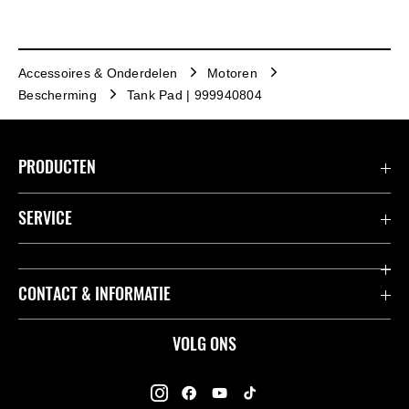
Accessoires & Onderdelen
Motoren
Bescherming
Tank Pad | 999940804
PRODUCTEN
Accessoires & Onderdelen
SERVICE
Acties
K-Care Fabrieksgarantie
CONTACT & INFORMATIE
Motoren
Gebruikershandleidingen
ATV
Contact
VOLG ONS
Kawasaki Road Assistance
Mule
Dealers
Kawasaki Insurance