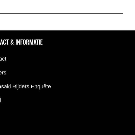
ACT & INFORMATIE
act
ers
saki Rijders Enquête
l