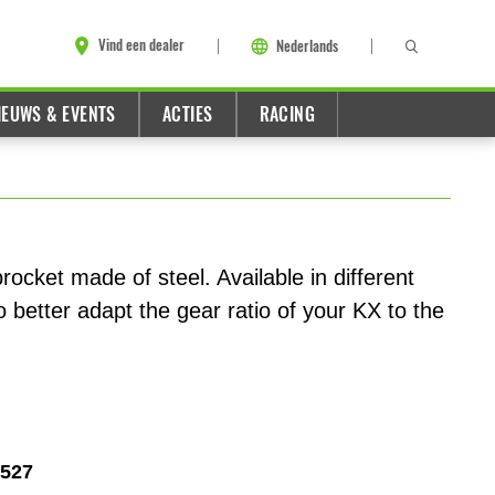
Vind een dealer
Nederlands
IEUWS & EVENTS
ACTIES
RACING
rocket made of steel. Available in different
o better adapt the gear ratio of your KX to the
1527