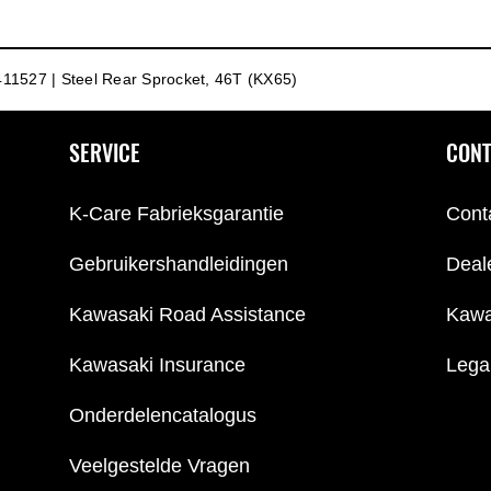
11527 | Steel Rear Sprocket, 46T (KX65)
SERVICE
CONT
K-Care Fabrieksgarantie
Cont
Gebruikershandleidingen
Deal
Kawasaki Road Assistance
Kawa
Kawasaki Insurance
Lega
Onderdelencatalogus
Veelgestelde Vragen