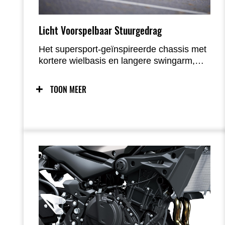
Licht Voorspelbaar Stuurgedrag
Het supersport-geïnspireerde chassis met
kortere wielbasis en langere swingarm,
gecombineerd met een geoptimaliseerde
naloop, zorgt voor licht en natuurlijk
TOON MEER
stuurgedrag. Het lage gewicht draagt
verder bij aan de speelse handling en
maakt manoeuvreren buiten het rijden —
zoals bij parkeren — zeer eenvoudig.