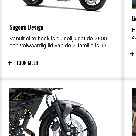
G
Sugomi Design
H
z
Vanuit elke hoek is duidelijk dat de Z500
v
een volwaardig lid van de Z-familie is. De
e
drievoudige koplamp en agressieve lijnen
v
zorgen voor een krachtige Supernaked-
TOON MEER
o
uitstraling en een sterke street presence.
b
h