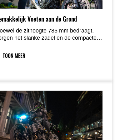
emakkelijk Voeten aan de Grond
oewel de zithoogte 785 mm bedraagt,
orgen het slanke zadel en de compacte
orm van de achterzijde van het blok voor
en onbelemmerde voetplaatsing. De
TOON MEER
lakke zadelvorm biedt voldoende
ndersteuning zonder het gemakkelijk
ereiken van de grond te belemmeren, wat
et vertrouwen versterkt.