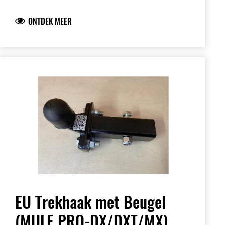
ONTDEK MEER
EU Trekhaak met Beugel
(MULE PRO-DX/DXT/MX)