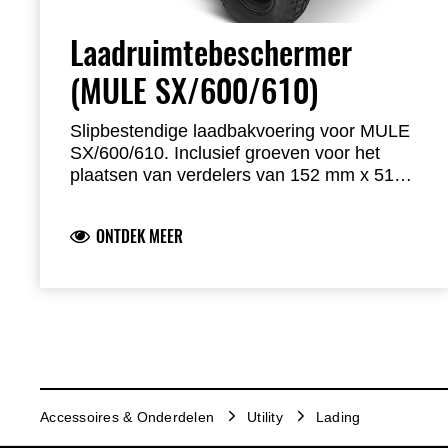
Laadruimtebeschermer
(MULE SX/600/610)
Slipbestendige laadbakvoering voor MULE
SX/600/610. Inclusief groeven voor het
plaatsen van verdelers van 152 mm x 51
mm om de laadbak in compartimenten te
verdelen. Wordt geleverd met bijpassende
ONTDEK MEER
afdekking voor de achterklep. De
slipbestendige versie biedt extra grip om
schuiven te voorkomen. Boren vereist.
Accessoires & Onderdelen
Utility
Lading