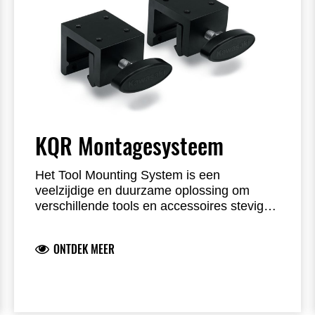
KQR Montagesysteem
Het Tool Mounting System is een
veelzijdige en duurzame oplossing om
verschillende tools en accessoires stevig
aan je Kawasaki side-by-side te
bevestigen. Biedt eenvoudige montage en
ONTDEK MEER
maatwerkfunctionaliteit.