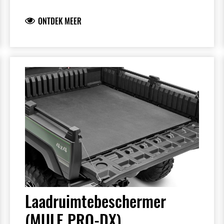
Voorkomt schuiven van lading, reduceert
geluid en is voorzien van een centraal
ONTDEK MEER
MULE-logo.
Laadruimtebeschermer
(MULE PRO-DX)