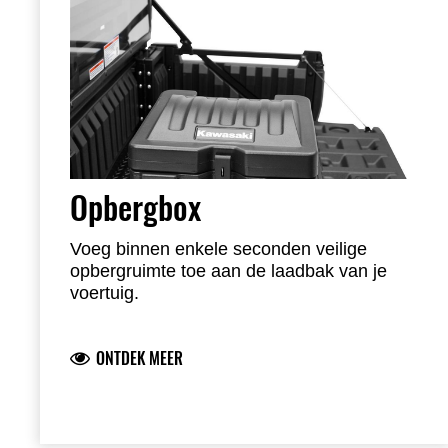
Opbergbox
Voeg binnen enkele seconden veilige
opbergruimte toe aan de laadbak van je
voertuig.
Eenvoudig te bevestigen aan beide
laadbakrails
ONTDEK MEER
Ruime binnenopslag voor gereedschap
uitrusting spanbanden noodkits snacks enz
KQR Cargo Box afmetingen: 350 x 350 x
430 mm
Materiaal: zwart LDPE