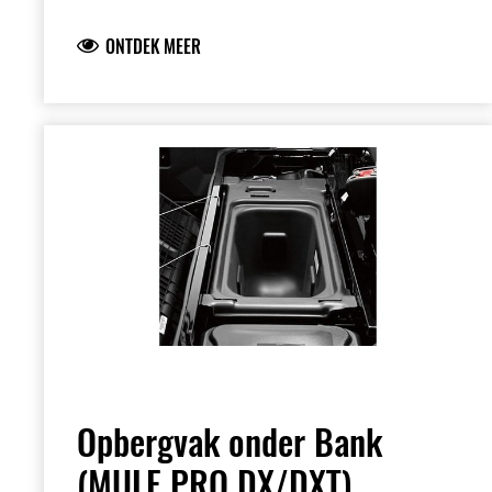
13,5 L (3.6 gallon).
•Niet compatibel met de
harde cabine
ONTDEK MEER
Opbergvak onder Bank
(MULE PRO DX/DXT)