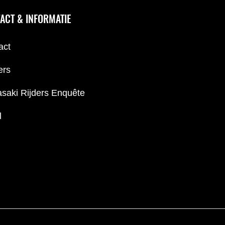
ACT & INFORMATIE
act
ers
saki Rijders Enquête
l