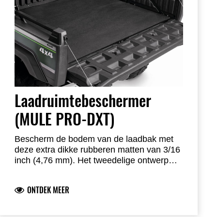
Laadruimtebeschermer
(MULE PRO-DXT)
Bescherm de bodem van de laadbak met
deze extra dikke rubberen matten van 3/16
inch (4,76 mm). Het tweedelige ontwerp
belemmert de omschakeling van lange
naar korte laadbak niet. De dikke
ONTDEK MEER
rubberlaag voorkomt schuiven, vermindert
trillingen en wordt geleverd met een voor-
en achtermat.