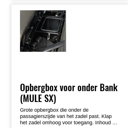
Inclusief interne gereedschapslade
Vereist 2x KQR Accessory Mount KAF080-
012
Opbergbox voor onder Bank
(MULE SX)
Grote opbergbox die onder de
passagierszijde van het zadel past. Klap
het zadel omhoog voor toegang. Inhoud ca.