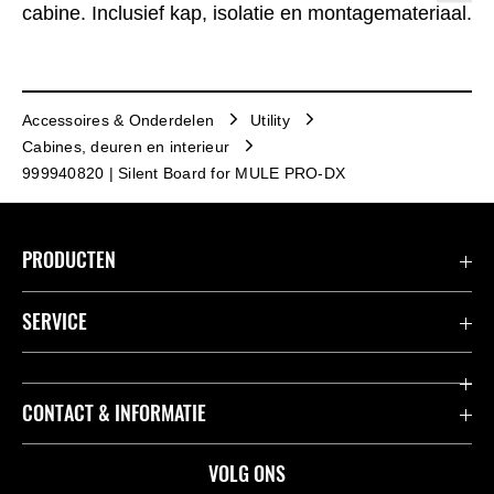
cabine. Inclusief kap, isolatie en montagemateriaal.
Accessoires & Onderdelen
Utility
Cabines, deuren en interieur
999940820 | Silent Board for MULE PRO-DX
PRODUCTEN
Accessoires & Onderdelen
SERVICE
Acties
K-Care Fabrieksgarantie
CONTACT & INFORMATIE
Motoren
Gebruikershandleidingen
ATV
Contact
VOLG ONS
Kawasaki Road Assistance