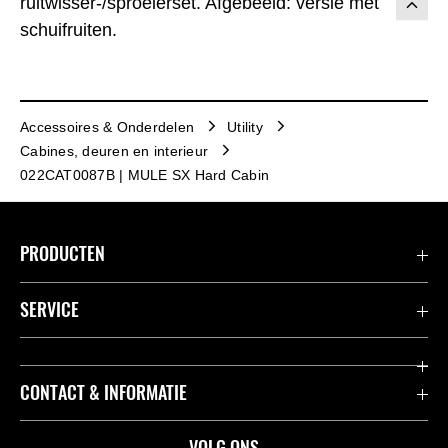
ruitwisser-/sproeierset. Afgebeeld: versie met
schuifruiten.
Accessoires & Onderdelen
Utility
Cabines, deuren en interieur
022CAT0087B | MULE SX Hard Cabin
PRODUCTEN
Accessoires & Onderdelen
SERVICE
Acties
K-Care Fabrieksgarantie
CONTACT & INFORMATIE
Motoren
Gebruikershandleidingen
ATV
Contact
VOLG ONS