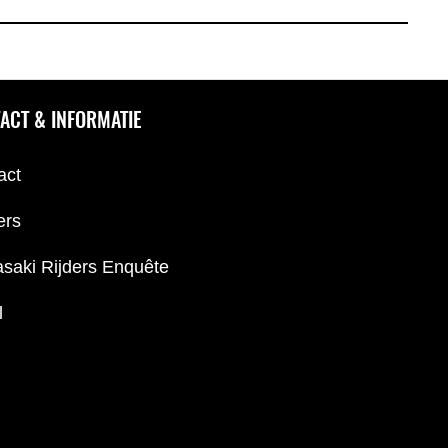
ACT & INFORMATIE
act
ers
saki Rijders Enquête
l