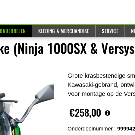
 ONDERDELEN
KLEDING & MERCHANDISE
SERVICE
N
e (Ninja 1000SX & Versys
Grote krasbestendige sm
Kawasaki-gebrand, ontwik
Voor montage op de Versy
€258,00
Onderdeelnummer :
99994