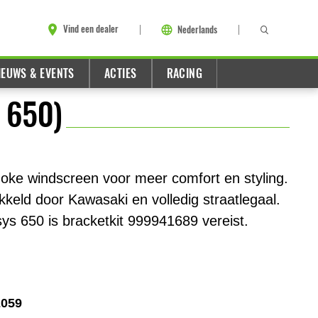
Vind een dealer
Nederlands
IEUWS & EVENTS
ACTIES
RACING
 650)
oke windscreen voor meer comfort en styling.
keld door Kawasaki en volledig straatlegaal.
s 650 is bracketkit 999941689 vereist.
2059