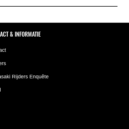
ACT & INFORMATIE
act
ers
saki Rijders Enquête
l