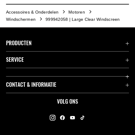
Accessoires & Onderdelen
Motoren
Windschermen
999942058 | Large Clear Windscreen
PRODUCTEN
Accessoires & Onderdelen
SERVICE
Acties
K-Care Fabrieksgarantie
CONTACT & INFORMATIE
Motoren
Gebruikershandleidingen
ATV
Contact
VOLG ONS
Kawasaki Road Assistance
Mule
Dealers
Kawasaki Insurance
Jet Ski®
Kawasaki Rijders Enquête
Onderdelencatalogus