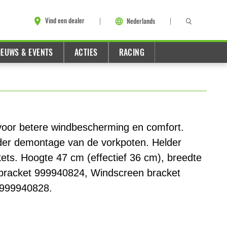
Vind een dealer
Nederlands
IEUWS & EVENTS
ACTIES
RACING
oor betere windbescherming en comfort.
der demontage van de vorkpoten. Helder
ts. Hoogte 47 cm (effectief 36 cm), breedte
k bracket 999940824, Windscreen bracket
 999940828.