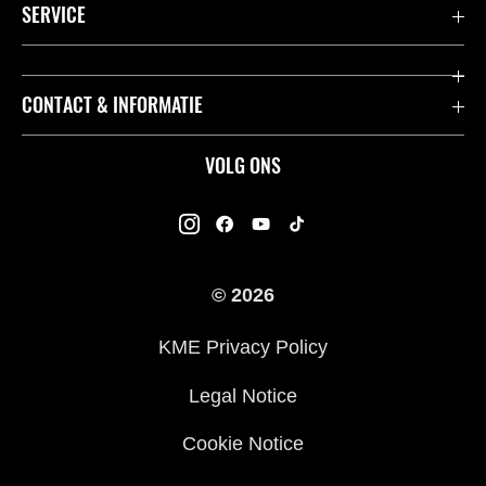
Accessoires & Onderdelen
SERVICE
Acties
K-Care Fabrieksgarantie
CONTACT & INFORMATIE
Motoren
Gebruikershandleidingen
ATV
Contact
VOLG ONS
Kawasaki Road Assistance
Mule
Dealers
Kawasaki Insurance
Jet Ski®
Kawasaki Rijders Enquête
Onderdelencatalogus
© 2026
Racing
Legal
Veelgestelde Vragen
KME Privacy Policy
Legal Notice
Cookie Notice