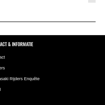
ACT & INFORMATIE
act
ers
saki Rijders Enquête
l