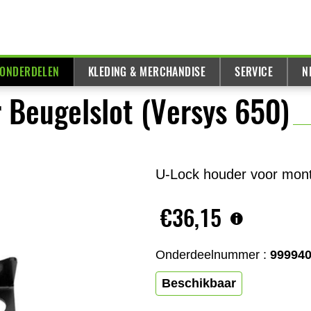
 ONDERDELEN
KLEDING & MERCHANDISE
SERVICE
N
 Beugelslot (Versys 650)
U-Lock houder voor monta
€36,15
Onderdeelnummer :
99994
Beschikbaar