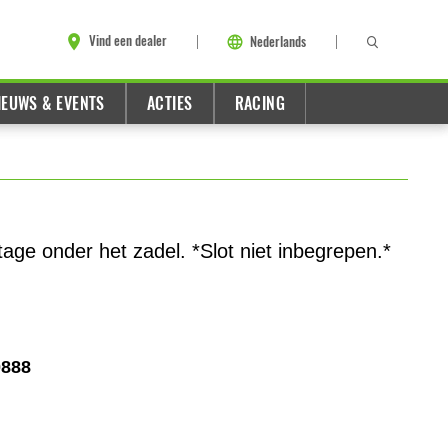
Vind een dealer
Nederlands
IEUWS & EVENTS
ACTIES
RACING
ge onder het zadel. *Slot niet inbegrepen.*
0888