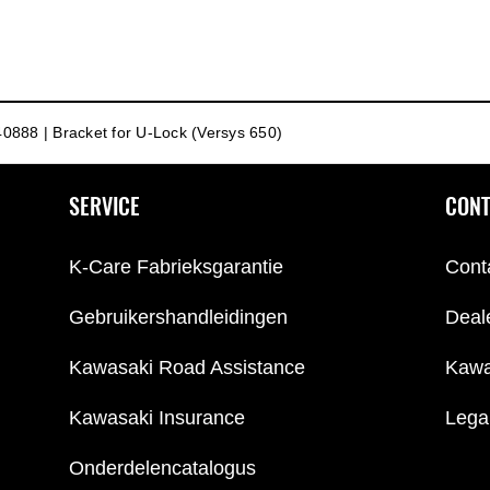
0888 | Bracket for U-Lock (Versys 650)
SERVICE
CONT
K-Care Fabrieksgarantie
Cont
Gebruikershandleidingen
Deal
Kawasaki Road Assistance
Kawa
Kawasaki Insurance
Lega
Onderdelencatalogus