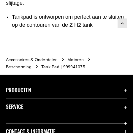
slijtage.
Tankpad is ontworpen om perfect aan te sluiten
op de contouren van de Z H2 tank
Accessoires & Onderdelen
Motoren
Bescherming
Tank Pad | 999941075
PRODUCTEN
Accessoires & Onderdelen
SERVICE
Acties
K-Care Fabrieksgarantie
CONTACT & INFORMATIE