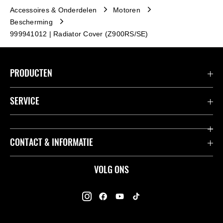
Accessoires & Onderdelen
Motoren
Bescherming
999941012 | Radiator Cover (Z900RS/SE)
PRODUCTEN
Accessoires & Onderdelen
SERVICE
Acties
K-Care Fabrieksgarantie
CONTACT & INFORMATIE
Motoren
Gebruikershandleidingen
ATV
Contact
VOLG ONS
Kawasaki Road Assistance
Mule
Dealers
Kawasaki Insurance
Jet Ski®
Kawasaki Rijders Enquête
Onderdelencatalogus