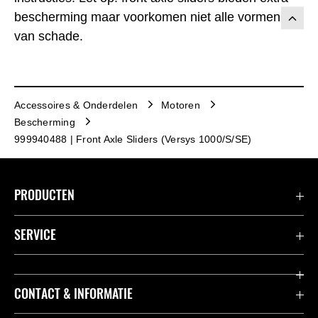
bescherming maar voorkomen niet alle vormen
van schade.
Accessoires & Onderdelen
Motoren
Bescherming
999940488 | Front Axle Sliders (Versys 1000/S/SE)
PRODUCTEN
Accessoires & Onderdelen
SERVICE
Acties
K-Care Fabrieksgarantie
CONTACT & INFORMATIE
Motoren
Gebruikershandleidingen