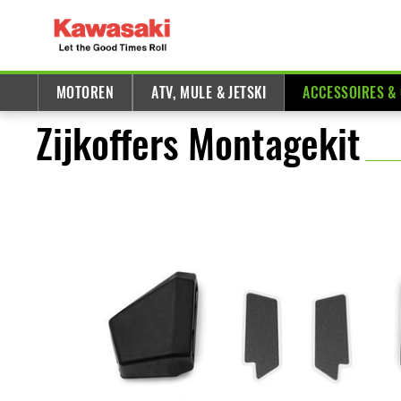
MOTOREN
ATV, MULE & JETSKI
ACCESSOIRES &
Zijkoffers Montagekit