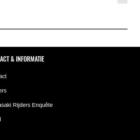
ACT & INFORMATIE
act
ers
saki Rijders Enquête
l