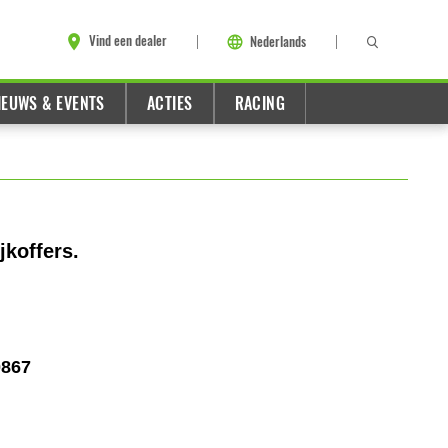
Vind een dealer
Nederlands
IEUWS & EVENTS
ACTIES
RACING
jkoffers.
0867