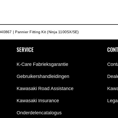
40867 | Pannier Fitting Kit (Ninja 1100SX/SE)
SERVICE
CONT
K-Care Fabrieksgarantie
Cont
Gebruikershandleidingen
Deal
Kawasaki Road Assistance
Kawa
Kawasaki Insurance
Lega
Onderdelencatalogus