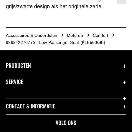
grijs/zwarte design als het originele zadel.
Accessoires & Onderdelen
Motoren
Comfort
99994227077S | Low Passenger Seat (KLE500/SE)
PRODUCTEN
Accessoires & Onderdelen
SERVICE
Acties
K-Care Fabrieksgarantie
CONTACT & INFORMATIE
Motoren
Gebruikershandleidingen
ATV
Contact
VOLG ONS
Kawasaki Road Assistance