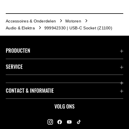
Accessoires & Onderdelen
Motoren
Audio & Elektra
999942330 | USB-C Socket (Z1100)
PRODUCTEN
Accessoires & Onderdelen
SERVICE
Acties
K-Care Fabrieksgarantie
CONTACT & INFORMATIE
Motoren
Gebruikershandleidingen
ATV
Contact
VOLG ONS
Kawasaki Road Assistance
Mule
Dealers
Kawasaki Insurance