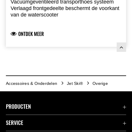
Vacuümgeventileerd transporthoes systeem
Verlaagd frontgedeelte beschermt de voorkant
van de waterscooter
Gemaakt van Sur Last solution-dyed polyester
ONTDEK MEER
Accessoires & Onderdelen
Jet Ski®
Overige
PRODUCTEN
Accessoires & Onderdelen
SERVICE