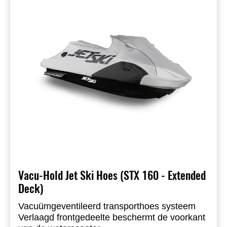
12402-5). Borstomtrek: XXS 64-74, XS 76-84,
S 84-94, M 94-104, L 104-114, XL 114-124,
XXL 124-135.
Vacu-Hold Jet Ski Hoes (STX 160 - Extended
Deck)
Vacuümgeventileerd transporthoes systeem
Verlaagd frontgedeelte beschermt de voorkant