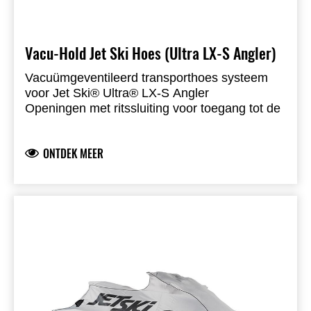
Vacu-Hold Jet Ski Hoes (Ultra LX-S Angler)
Vacuümgeventileerd transporthoes systeem
voor Jet Ski® Ultra® LX-S Angler
Openingen met ritssluiting voor toegang tot de
bevestigingskikkers
Gemaakt van Sur Last solution-dyed polyester
ONTDEK MEER
Waterafstotend
Bestand tegen UV-straling, schimmel en rot
Geschikt voor Jet Ski® Ultra LX-S Angler