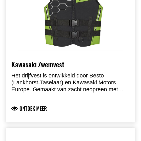
Kawasaki Zwemvest
Het drijfvest is ontwikkeld door Besto
(Lankhorst-Taselaar) en Kawasaki Motors
Europe. Gemaakt van zacht neopreen met
extra schuimpanelen voor maximaal comfort
en ontworpen in Jet Ski-stijl. Unisex,
ONTDEK MEER
verkrijgbaar van Youth tot XXL, met rekstof
voor perfecte pasvorm en maximale
bewegingsvrijheid. Binnenzijde voorzien van
maattabel. Uitgerust met D-ring, ISO-
gecertificeerd en CE-goedgekeurd (EN ISO