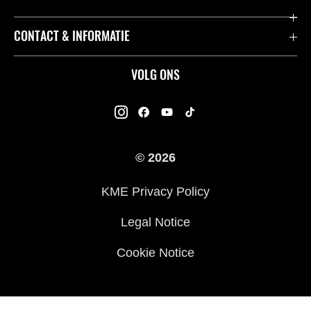
Acties
K-Care Fabrieksgarantie
CONTACT & INFORMATIE
Motoren
Gebruikershandleidingen
ATV
Contact
VOLG ONS
Kawasaki Road Assistance
Mule
Dealers
Kawasaki Insurance
Jet Ski®
Kawasaki Rijders Enquête
Onderdelencatalogus
© 2026
Racing
Legal
Veelgestelde Vragen
KME Privacy Policy
Legal Notice
Cookie Notice