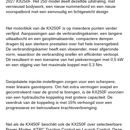
2027 KX250F. Het 250 model deelt dezelfde uitstraling, met
vernieuwd bodywork, een nieuw nummerbord en een nieuw
voorspatbord met een eenvoudig en lichtgewicht design.
Het motorblok van de KX250F is op meerdere punten verder
verfijnd. Aanpassingen aan de verbrandingskamer, een langere
uitlaatbocht en een geoptimaliseerde, compactere demper
dragen bij aan sterkere prestaties over het hele toerengebied.
De verbrandingskamer heeft een vloeiender, meer afgeronde
vorm, waardoor de verbranding sneller en efficiënter verloopt.
Dit resulteert in een toename van het piekvermogen met 0,5 kW
en een stijging van het maximale koppel met 0,3 Nm.
Geüpdatete injectie-instellingen zorgen voor een scherpere,
meer lineaire gasrespons. Om het extra vermogen soepel en
gecontroleerd naar de grond te brengen, is de KX250F voorzien
van een hydraulische koppeling met grotere capaciteit. De
veerdruk van de koppeling is met 15% verhoogd voor een
progressieve en betrouwbare krachtoverbrenging.
Net als de KX450F beschikt ook de KX250F over selecteerbare
Power Modes, KTRC Traction Control en Launch Control. Deze