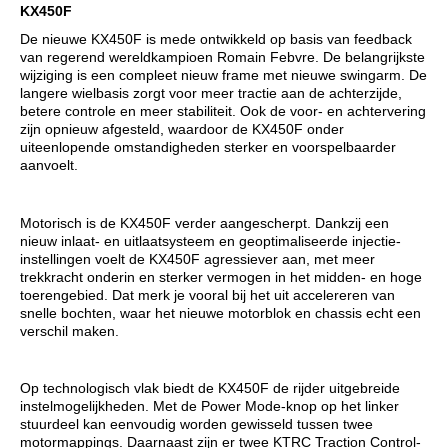
KX450F
De nieuwe KX450F is mede ontwikkeld op basis van feedback
van regerend wereldkampioen Romain Febvre. De belangrijkste
wijziging is een compleet nieuw frame met nieuwe swingarm. De
langere wielbasis zorgt voor meer tractie aan de achterzijde,
betere controle en meer stabiliteit. Ook de voor- en achtervering
zijn opnieuw afgesteld, waardoor de KX450F onder
uiteenlopende omstandigheden sterker en voorspelbaarder
aanvoelt.
Motorisch is de KX450F verder aangescherpt. Dankzij een
nieuw inlaat- en uitlaatsysteem en geoptimaliseerde injectie-
instellingen voelt de KX450F agressiever aan, met meer
trekkracht onderin en sterker vermogen in het midden- en hoge
toerengebied. Dat merk je vooral bij het uit accelereren van
snelle bochten, waar het nieuwe motorblok en chassis echt een
verschil maken.
Op technologisch vlak biedt de KX450F de rijder uitgebreide
instelmogelijkheden. Met de Power Mode-knop op het linker
stuurdeel kan eenvoudig worden gewisseld tussen twee
motormappings. Daarnaast zijn er twee KTRC Traction Control-