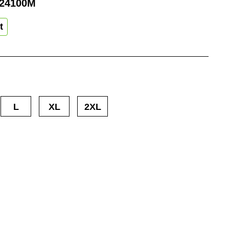
24100M
t
L
XL
2XL