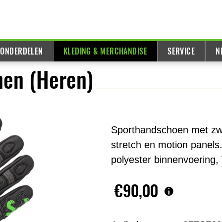
 ONDERDELEN
KLEDING & MERCHANDISE
SERVICE
N
nen (Heren)
Sporthandschoen met zwe
stretch en motion panels
polyester binnenvoering, 
€90,00