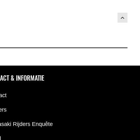
ACT & INFORMATIE
act
ers
saki Rijders Enquête
l