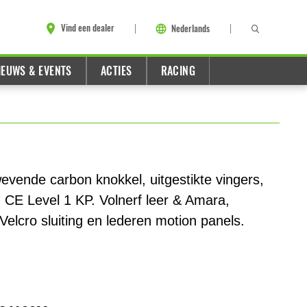
Vind een dealer
Nederlands
IEUWS & EVENTS
ACTIES
RACING
vende carbon knokkel, uitgestikte vingers,
. CE Level 1 KP. Volnerf leer & Amara,
Velcro sluiting en lederen motion panels.