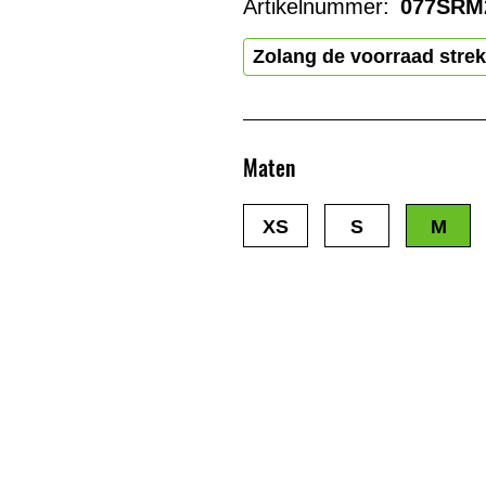
Artikelnummer:
077SRM
Zolang de voorraad strek
Maten
XS
S
M