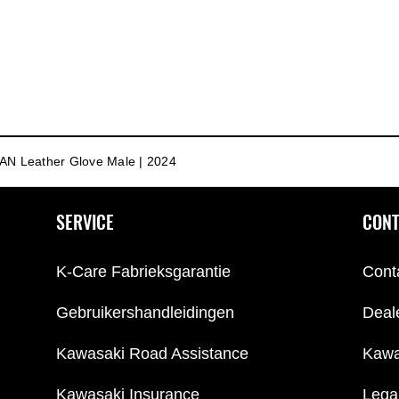
AN Leather Glove Male | 2024
SERVICE
CONT
K-Care Fabrieksgarantie
Cont
Gebruikershandleidingen
Deal
Kawasaki Road Assistance
Kawa
Kawasaki Insurance
Lega