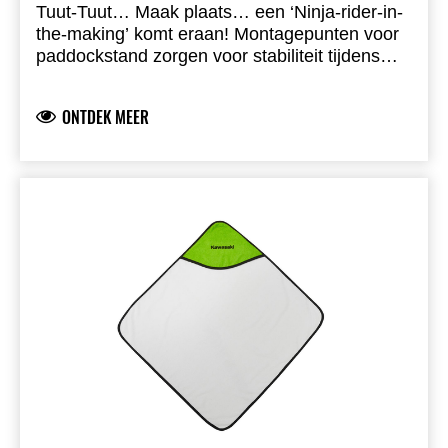
Tuut-Tuut… Maak plaats… een ‘Ninja-rider-in-
the-making’ komt eraan! Montagepunten voor
paddockstand zorgen voor stabiliteit tijdens
onderhoud of stalling. De bobbins worden
stevig op de achterbrug bevestigd zodat de
ONTDEK MEER
motor eenvoudig en veilig kan worden opgetild.