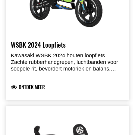
WSBK 2024 Loopfiets
Kawasaki WSBK 2024 houten loopfiets.
Zachte rubberhandgrepen, luchtbanden voor
soepele rit, bevordert motoriek en balans.
Gemaakt uit duurzaam berkenmultiplex met
kindveilige prints. Gewicht 5 kg. Inclusief
ONTDEK MEER
WSBK-rijdersnummers. Ontworpen door
Kiddimoto (UK).