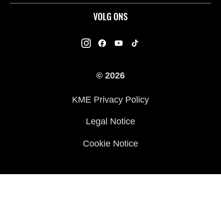
ATV
Contact
VOLG ONS
Kawasaki Road Assistance
Mule
Dealers
Kawasaki Insurance
Jet Ski®
Kawasaki Rijders Enquête
Onderdelencatalogus
© 2026
Racing
Legal
Veelgestelde Vragen
KME Privacy Policy
Legal Notice
Cookie Notice