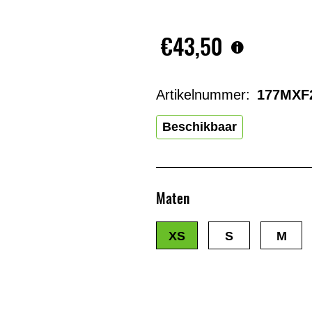
€43,50
Artikelnummer:
177MXF
Beschikbaar
Maten
XS
S
M