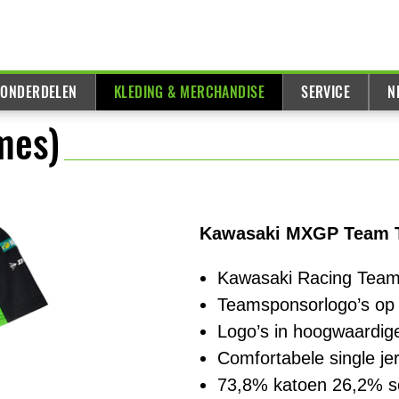
 ONDERDELEN
KLEDING & MERCHANDISE
SERVICE
N
mes)
Kawasaki MXGP Team T
Kawasaki Racing Team 
Teamsponsorlogo’s op
Logo’s in hoogwaardige
Comfortabele single je
73,8% katoen 26,2% s