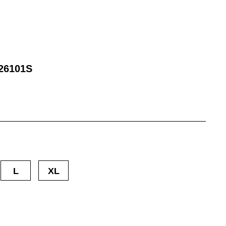
26101S
L
XL