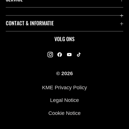
Acties
K-Care Fabrieksgarantie
CONTACT & INFORMATIE
Motoren
Gebruikershandleidingen
ATV
Contact
VOLG ONS
Kawasaki Road Assistance
Mule
Dealers
Kawasaki Insurance
Jet Ski®
Kawasaki Rijders Enquête
Onderdelencatalogus
© 2026
Racing
Legal
Veelgestelde Vragen
KME Privacy Policy
Legal Notice
Cookie Notice