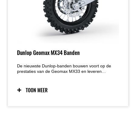
Dunlop Geomax MX34 Banden
De nieuwste Dunlop-banden bouwen voort op de
prestaties van de Geomax MX33 en leveren
merkbaar meer tractie, extra remgrip, meer grip in
bochten, betere zelfreiniging in modder,
nauwkeuriger slide-controle en een duidelijker
TOON MEER
gevoel aan de voorkant.