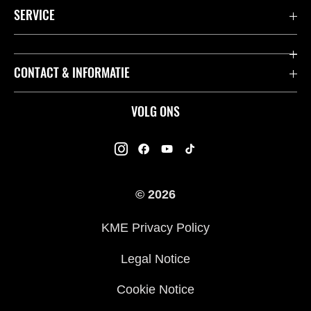
Accessoires & Onderdelen
SERVICE
Acties
K-Care Fabrieksgarantie
CONTACT & INFORMATIE
Motoren
Gebruikershandleidingen
ATV
Contact
VOLG ONS
Kawasaki Road Assistance
Mule
Dealers
Kawasaki Insurance
Jet Ski®
Kawasaki Rijders Enquête
Onderdelencatalogus
© 2026
Racing
Legal
Veelgestelde Vragen
KME Privacy Policy
Legal Notice
Cookie Notice