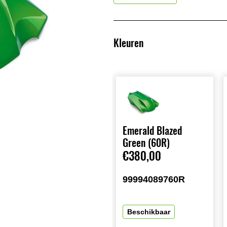
Kleuren
Emerald Blazed
Green (60R)
€380,00
99994089760R
Beschikbaar