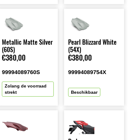
Metallic Matte Silver
Pearl Blizzard White
(60S)
(54X)
€380,00
€380,00
99994089760S
99994089754X
Zolang de voorraad
strekt
Beschikbaar