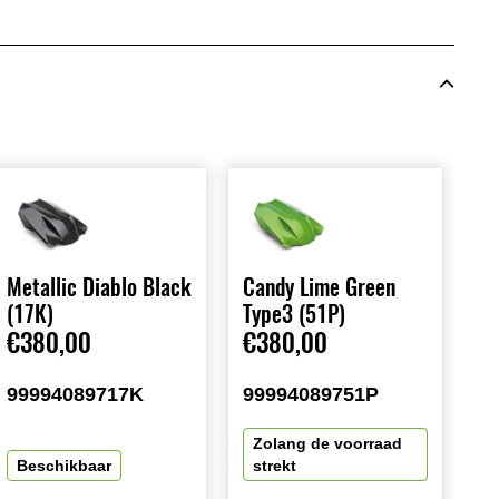
Metallic Diablo Black
Candy Lime Green
(17K)
Type3 (51P)
€380,00
€380,00
99994089717K
99994089751P
Zolang de voorraad
Beschikbaar
strekt