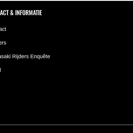
ACT & INFORMATIE
act
ers
saki Rijders Enquête
l