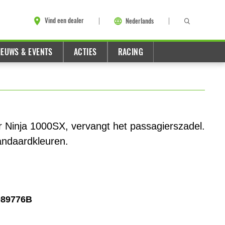
Vind een dealer
Nederlands
IEUWS & EVENTS
ACTIES
RACING
r Ninja 1000SX, vervangt het passagierszadel.
tandaardkleuren.
089776B