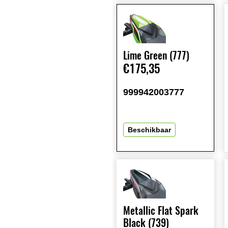
Lime Green (777)
€175,35
999942003777
Beschikbaar
Metallic Flat Spark
Black (739)