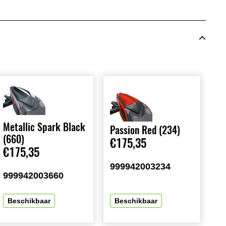
Metallic Spark Black
Passion Red (234)
(660)
€175,35
€175,35
999942003234
999942003660
Beschikbaar
Beschikbaar