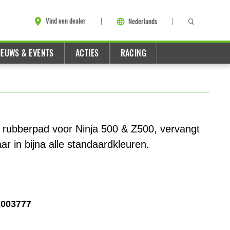
Vind een dealer
Nederlands
IEUWS & EVENTS
ACTIES
RACING
 rubberpad voor Ninja 500 & Z500, vervangt
r in bijna alle standaardkleuren.
2003777