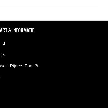
ACT & INFORMATIE
act
ers
saki Rijders Enquête
l