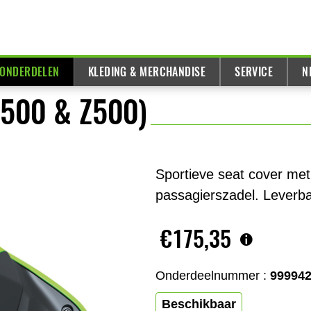
 ONDERDELEN
KLEDING & MERCHANDISE
SERVICE
N
 500 & Z500)
Sportieve seat cover met
passagierszadel. Leverbaa
€175,35
Onderdeelnummer :
99994
Beschikbaar