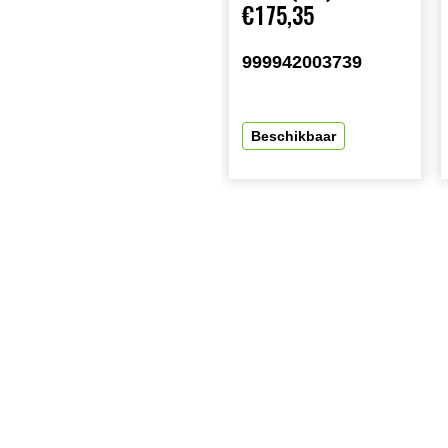
€175,35
999942003739
Beschikbaar