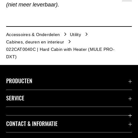
(niet meer leverbaar).
Accessoires & Onderdelen
Utility
Cabines, deuren en interieur
022CAT0040C | Hard Cabin with Heater (MULE PRO-
DXT)
PRODUCTEN
Accessoires & Onderdelen
SERVICE
Acties
K-Care Fabrieksgarantie
CONTACT & INFORMATIE
Motoren
Gebruikershandleidingen