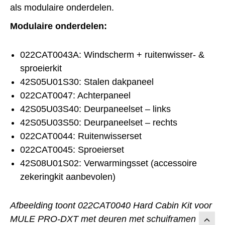
als modulaire onderdelen.
Modulaire onderdelen:
022CAT0043A: Windscherm + ruitenwisser- &
sproeierkit
42S05U01S30: Stalen dakpaneel
022CAT0047: Achterpaneel
42S05U03S40: Deurpaneelset – links
42S05U03S50: Deurpaneelset – rechts
022CAT0044: Ruitenwisserset
022CAT0045: Sproeierset
42S08U01S02: Verwarmingsset (accessoire
zekeringkit aanbevolen)
Afbeelding toont 022CAT0040 Hard Cabin Kit voor
MULE PRO-DXT met deuren met schuiframen