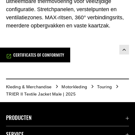
uitneembare thermovoering voor veelzijdige
configuratie. Stretchpanelen, verstelpunten en
ventilatiezones. MAX-ritsen, 360° verbindingsrits,
meerdere opbergvakken en vaste kaartzak.
CERTIFICATES OF CONFORMITY
Kleding & Merchandise
Motorkleding
Touring
TRIER II Textile Jacket Male | 2025
PRODUCTEN
Accessoires & Onderdelen
SERVICE