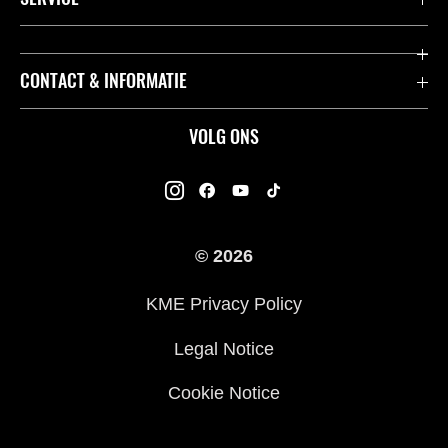
Acties
K-Care Fabrieksgarantie
CONTACT & INFORMATIE
Motoren
Gebruikershandleidingen
ATV
Contact
VOLG ONS
Kawasaki Road Assistance
Mule
Dealers
Kawasaki Insurance
Jet Ski®
Kawasaki Rijders Enquête
Onderdelencatalogus
© 2026
Racing
Legal
Veelgestelde Vragen
KME Privacy Policy
Legal Notice
Cookie Notice