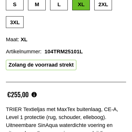
S
M
L
XL
2XL
3XL
Maat:
XL
Artikelnummer:
104TRM25101L
Zolang de voorraad strekt
€255,00
TRIER Textieljas met MaxTex buitenlaag, CE-A,
Level 1 protectie (rug, schouder, elleboog).
Uitneembare SinAqua waterdichte voering en